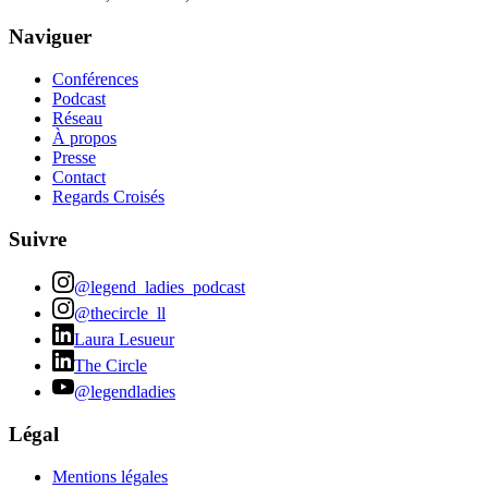
Naviguer
Conférences
Podcast
Réseau
À propos
Presse
Contact
Regards Croisés
Suivre
@legend_ladies_podcast
@thecircle_ll
Laura Lesueur
The Circle
@legendladies
Légal
Mentions légales